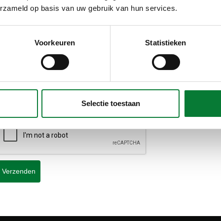
Opmerking
erzameld op basis van uw gebruik van hun services.
Voorkeuren
Statistieken
Privacy Statement
Ja, ik ga akkoord met de Privacy Statement*
Selectie toestaan
Controleer je aanvraag alsjeblieft*
Verzenden